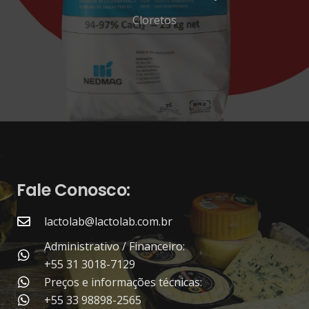
Cloretos
Fale Conosco:
lactolab@lactolab.com.br
Administrativo / Financeiro:
+55 31 3018-7129
Preços e informações técnicas:
+55 33 98898-2565