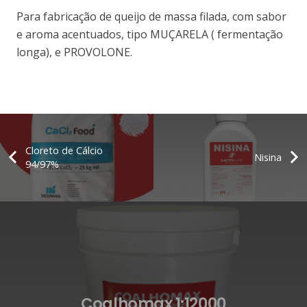
Para fabricação de queijo de massa filada, com sabor
e aroma acentuados, tipo MUÇARELA ( fermentação
longa), e PROVOLONE.
Cloreto de Cálcio
Nisina
94/97%
Coalhomax 1:12000